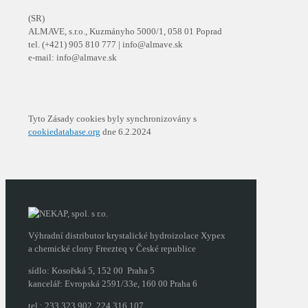
(SR)
ALMAVE, s.r.o., Kuzmányho 5000/1, 058 01 Poprad
tel. (+421) 905 810 777 | info@almave.sk
e-mail: info@almave.sk
Tyto Zásady cookies byly synchronizovány s
cookiedatabase.org
dne 6.2.2024
Výhradní distributor krystalické hydroizolace Xypex
a chemické clony Freezteq v České republice
sídlo: Kosořská 5, 152 00 Praha 5
kancelář: Evropská 2591/33e, 160 00 Praha 6
tel.: 233 323 902, 224 316 107