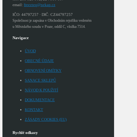
email:
freezteq@nekap.cz
IČO: 44797257 · DIČ: CZ44797257
Společnost je zapsána v Obchodním rejstříku vedeném
u Městského soudu v Praze, oddíl C, vložka 7514.
Navigace
ÚVOD
OBECNÉ ÚDAJE
OBNOVENÍ OMÍTKY
SANACE SKLEPŮ
NÁVOD K POUŽITÍ
DOKUMENTACE
KONTAKT
ZÁSADY COOKIES (EU)
Rychlé odkazy