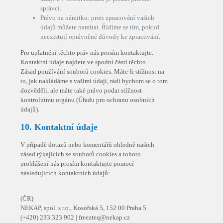
správci.
Právo na námitku: proti zpracování vašich
údajů můžete namítat. Řídíme se tím, pokud
neexistují oprávněné důvody ke zpracování.
Pro uplatnění těchto práv nás prosím kontaktujte.
Kontaktní údaje najdete ve spodní části těchto
Zásad používání souborů cookies. Máte-li stížnost na
to, jak nakládáme s vašimi údaji, rádi bychom se o tom
dozvěděli, ale máte také právo podat stížnost
kontrolnímu orgánu (Úřadu pro ochranu osobních
údajů).
10. Kontaktní údaje
V případě dotazů nebo komentářů ohledně našich
zásad týkajících se souborů cookies a tohoto
prohlášení nás prosím kontaktujte pomocí
následujících kontaktních údajů:
(ČR)
NEKAP, spol. s r.o., Kosořská 5, 152 00 Praha 5
(+420) 233 323 902 | freezteq@nekap.cz