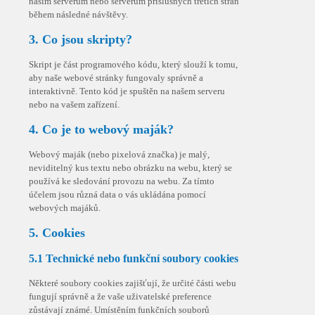
našim serverům nebo serverům příslušných třetích stran
během následné návštěvy.
3. Co jsou skripty?
Skript je část programového kódu, který slouží k tomu,
aby naše webové stránky fungovaly správně a
interaktivně. Tento kód je spuštěn na našem serveru
nebo na vašem zařízení.
4. Co je to webový maják?
Webový maják (nebo pixelová značka) je malý,
neviditelný kus textu nebo obrázku na webu, který se
používá ke sledování provozu na webu. Za tímto
účelem jsou různá data o vás ukládána pomocí
webových majáků.
5. Cookies
5.1 Technické nebo funkční soubory cookies
Některé soubory cookies zajišťují, že určité části webu
fungují správně a že vaše uživatelské preference
zůstávají známé. Umístěním funkčních souborů