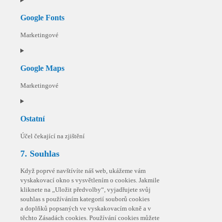
to
Google Fonts
service
burst-
Marketingové
statistics
Consent
to
Google Maps
service
google-
Marketingové
fonts
Consent
to
Ostatní
service
google-
Účel čekající na zjištění
maps
Consent
7. Souhlas
to
service
Když poprvé navštívíte náš web, ukážeme vám
ostatní
vyskakovací okno s vysvětlením o cookies. Jakmile
kliknete na „Uložit předvolby“, vyjadřujete svůj
souhlas s používáním kategorií souborů cookies
a doplňků popsaných ve vyskakovacím okně a v
těchto Zásadách cookies. Používání cookies můžete