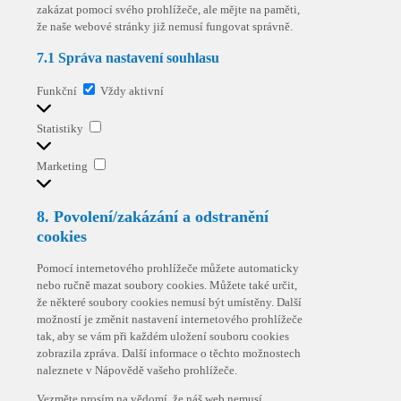
zakázat pomocí svého prohlížeče, ale mějte na paměti,
že naše webové stránky již nemusí fungovat správně.
7.1 Správa nastavení souhlasu
Funkční
Funkční
Vždy aktivní
Statistiky
Statistiky
Marketing
Marketing
8. Povolení/zakázání a odstranění
cookies
Pomocí internetového prohlížeče můžete automaticky
nebo ručně mazat soubory cookies. Můžete také určit,
že některé soubory cookies nemusí být umístěny. Další
možností je změnit nastavení internetového prohlížeče
tak, aby se vám při každém uložení souboru cookies
zobrazila zpráva. Další informace o těchto možnostech
naleznete v Nápovědě vašeho prohlížeče.
Vezměte prosím na vědomí, že náš web nemusí