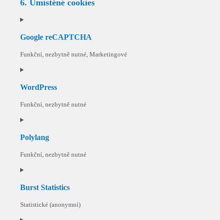
6. Umístěné cookies
Google reCAPTCHA
Funkční, nezbytně nutné, Marketingové
Consent
to
WordPress
service
google-
Funkční, nezbytně nutné
recaptcha
Consent
to
Polylang
service
wordpress
Funkční, nezbytně nutné
Consent
to
Burst Statistics
service
polylang
Statistické (anonymní)
Consent