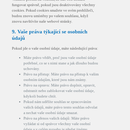
fungovat správně, pokud jsou deaktivovány všechny
cookies. Pokud cookies smažete ve svém prohlížeči,
budou znovu umístěny po vašem souhlasu, když
znovu navštívíte naše webové stránky.
9. Vaše práva týkající se osobních
údajů
Pokud jde o vaše osobní údaje, máte následující práva:
Máte právo vědět, proč jsou vaše osobní údaje
potřebné, co se s nimi stane a jak dlouho budou
uchovány.
Právo na přístup: Máte právo na přístup k vašim
osobním údajům, které jsou nám známy.
Právo na opravu: Máte právo doplnit, opravit,
odstranit nebo zablokovat vaše osobní údaje,
kdykoli budete chtít.
Pokud nám udělíte souhlas se zpracováním
vašich údajů, máte právo tento souhlas odvolat
a nechat vaše osobní údaje smazat.
Právo na přenos vašich údajů: Máte právo
vyžádat si od správce všechny vaše osobní
údaje a v celém rozsahu je předat jinému